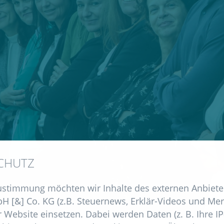
CHUTZ
Zustimmung möchten wir Inhalte des externen Anbiet
H [&] Co. KG (z.B. Steuernews, Erklär-Videos und Mer
 Website einsetzen. Dabei werden Daten (z. B. Ihre I