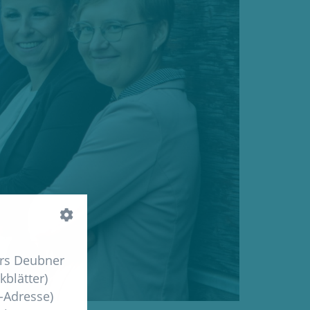
ers Deubner
kblätter)
P-Adresse)