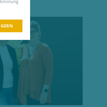
ustimmung
, GERN