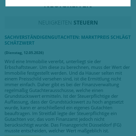
NEUIGKEITEN
NEUIGKEITEN
STEUERN
SACHVERSTÄNDIGENGUTACHTEN: MARKTPREIS SCHLÄGT
SCHÄTZWERT
(Dienstag, 12.05.2026)
Wird eine Immobilie vererbt, unterliegt sie der
Erbschaftsteuer. Um diese zu berechnen, muss der Wert der
Immobilie festgestellt werden. Und da Häuser selten mit
einem Preisschild versehen sind, ist die Ermittlung nicht
immer einfach. Daher gibt es bei der Finanzverwaltung
regelmäßig Gutachterausschüsse, welche einen
Grundstückswert ermitteln. Ist der Steuerpflichtige der
Auffassung, dass der Grundstückswert zu hoch angesetzt
wurde, kann er anschließend ein eigenes Gutachten
beauftragen. Im Streitfall legte der Steuerpflichtige ein
Gutachten vor, das vom Finanzamt jedoch nicht
berücksichtigt wurde. Das Finanzgericht Düsseldorf (FG)
musste entscheiden, welcher Wert maßgeblich ist.