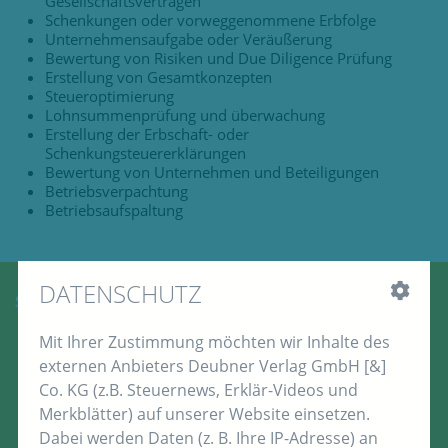
Gesellschaftsverträgen
Schenkungen oder vorweggenommene Erbfolge
Unternehmensaufgabe oder Veräußerung
Bewertung von Risiken und Due Diligence Prüfung
Erstellung von Gesamtkonzepten
Steueroptimierung
Lohnsummenprüfung und­ überwachung
Erstellung der Erbschaft- oder
Schenkungsteuererklärungen
Bewertung von Unternehmen und Beteiligungen
Betriebsverpachtung
Betriebsaufspaltung
DATENSCHUTZ
SIE STELLEN FRAGEN, WIR ANTWORTEN:
Wann sollte ich mich mit der Nachfolgeregelung
Mit Ihrer Zustimmung möchten wir Inhalte des
beschäftigen?
externen Anbieters Deubner Verlag GmbH [&]
Wo finde ich einen passenden Nachfolger und welche
Co. KG (z.B. Steuernews, Erklär-Videos und
Fähigkeiten muss er/ sie besitzen?
Wie viel ist das Unternehmen wert?
Merkblätter) auf unserer Website einsetzen.
Wie lange dauert der Nachfolgeprozess?
Dabei werden Daten (z. B. Ihre IP-Adresse) an