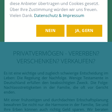
Welche Finanzierungsmöglichkeiten hat mein
diese Anbieter übertragen und Cookies gesetzt.
Nachfolger?
Über Ihre Zustimmung würden wir uns freuen.
Welche finanziellen Risiken sind zu berücksichtigen?
Welche steuerlichen Auswirkungen entstehen und wie
Vielen Dank.
Datenschutz & Impressum
können diese vermieden werden?
Wie kann die anfallende Erbschaft- oder
Schenkungssteuer finanziert werden?
NEIN
JA, GERN
PRIVATVERMÖGEN - VERERBEN?
VERSCHENKEN? VERKAUFEN?
Es ist eine wichtige und zugleich schwierige Entscheidung im
Leben: Die Regelung der Nachfolge. Wenige Testamente in
Deutschland erfüllen den beabsichtigten Zweck. Die Folge:
Nachlassstreitigkeiten in der Familie, die oft vor Gericht
enden.
Mit einer frühzeitigen und durchdachten Erbschaftsplanung
bewahren Sie nicht nur die Harmonie in der Familie, Sie und
Ihre Erben können auch richtig Geld sparen. Wir beraten