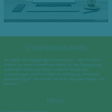
STEUERERKLÄRUNGEN
Sie wollen Ihre Belege digital einreichen? – Kein Problem:
Nutzen Sie unser kostenfreies Portal für den Belegupload.
Außerdem stellen wir Ihnen in diesem Portal alle
Auswertungen und Formulare zur Verfügung. Sie haben
jederzeit Zugriff - wo immer Sie sind. Das spart Papier und
Bäume!
PRIVAT