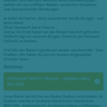
Mandeln und zwei sehr willkommenen Glühweinstopps
stellten wir uns kniffligen Rätseln, versteckten Hinweisen
und überraschenden Wendungen.
Je weiter wir kamen, desto spannender wurde die Jagd – und
desto klarer:
Ohne Teamwork keine Chance!
Und ja: Am Ende haben wir das Rezept natürlich gefunden.
Vielleicht lag’s an unserem Ehrgeiz. Vielleicht am Glühwein.
Vielleicht an beidem.
Und falls das Rezept irgendwann wieder verschwindet – kein
Problem: Wir hätten da jetzt ein bestens eingespieltes
Ermittler-Team.
STUDIUM TRIFFT PRAXIS – BENNIS WEG
BEI ESM
Unser Benni hat sich für ein Duales Studium entschieden. Im
Studium erwirbt er fundierte Kenntnisse in Steuerrecht,
BWL/VWL, Insolvenzrecht, Existenzgründung und Business-