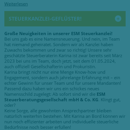
STEUERKANZLEI-GEFLÜSTER!
Große Neuigkeiten in unserer ESM Steuerkanzlei!
Bei uns gab es eine Namensneuerung. Und nein, im Team
hat niemand geheiratet. Sondern wir als Kanzlei haben
Zuwachs bekommen und zwar so richtig! Unsere sehr
geschätzte Steuerberaterin Karina ist zwar bereits seit März
2023 bei uns im Team, doch jetzt, seit dem 01.05.2024,
auch offiziell Gesellschafterin und Prokuristin.
Karina bringt nicht nur eine Menge Know-how und
Engagement, sondern auch jahrelange Erfahrung mit – ein
echter Gewinn für unser Team und für unsere Mandanten!
Passend dazu haben wir uns ein schickes neues
Namensschild zugelegt: Ab sofort sind wir die
ESM
Steuerberatungsgesellschaft mbH & Co. KG
. Klingt gut,
oder?
Keine Sorge, alle gewohnten Ansprechpartner bleiben
natürlich weiterhin bestehen. Mit Karina an Bord können wir
nun noch effizienter arbeiten und individuelle steuerliche
Bedürfnisse noch besser erfüllen!