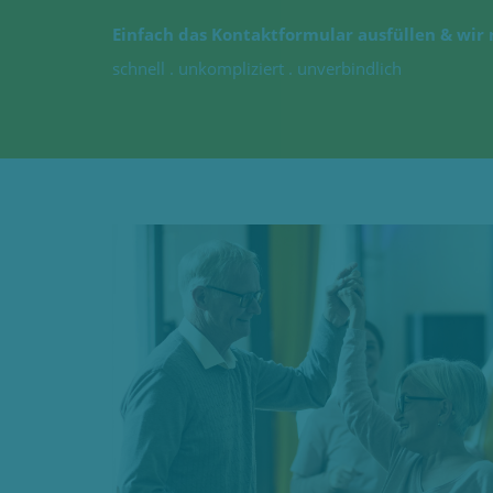
Einfach das Kontaktformular ausfüllen & wir 
schnell . unkompliziert . unverbindlich