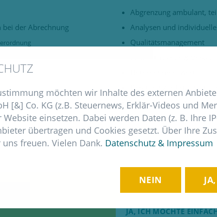
Abgrenzung ambulant, teil
 bei der Abrechnung
Analysen und individuelle
Qualitätsmanagement
verordnung
Zukunftsplanung: Verkau
CHUTZ
Unternehmenswert
Beratung zur Erbschaft- 
Zustimmung möchten wir Inhalte des externen Anbiet
Steuergestaltung
rordnung
H [&] Co. KG (z.B. Steuernews, Erklär-Videos und Mer
 Website einsetzen. Dabei werden Daten (z. B. Ihre I
Abgrenzung freiberufliche
nbieter übertragen und Cookies gesetzt. Über Ihre Z
Anti-Korruptionsgesetz
 uns freuen. Vielen Dank.
Datenschutz & Impressum
NEIN
JA
JA, ICH MÖCHTE EINFA