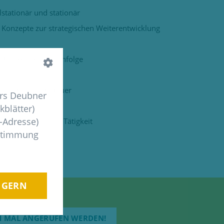
stationär und stationär
 Konzepte zur strategischen Weiterentwicklung
f, Übernahme, Nachfolge
und Schenkungssteuer
ers Deubner
kblätter)
P-Adresse)
 oder gewerbliche Tätigkeit
ustimmung
, GERN
CH MAL ANGERUFEN WERDEN!