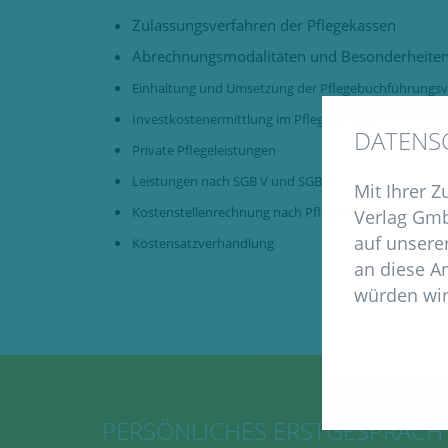
Zulassungsverfahren der Pflegekassen
Abrechnungsmodalitäten und Besonderheiten
Einhaltung und Umsetzung der Pflegebuchführungs
Investkostenermittlung im Pflegebereich
DATENS
Private Pflegeleistungen
Leistungen nach SGB V und SGB IX
Mit Ihrer 
Kostenstellenrechnung nach Pflegebuchführungsve
Verlag Gmb
auf unserer
Kostensatzverhandlung
an diese A
würden wir
PERSÖNLICHES ERSTGESPRÄCH